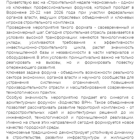
Приветствую вас на «Строительной неделе Черноземья» - одном
из ключевых профессиональных форумов, который пройдет в
Воронеже 20-22 мая 2026 года при участии федеральных
органов власти, ведущих отраслевых объединений и ключевых
игроков строительного комплекса.
Проведение мероприятия такого формата - своевременный и
закономерный шаг. Сегодня строительная отрасль развивается в
условиях высокой трансформации: меняются технологические
уклады, усиливаются требования к эффективности
инвестиционно-строительного цикла, растет значимость
промышленной базы и независимости в части материалов и
оборудования. В этих условиях принципиально важно не только
реагировать на вызовы, но и формировать повестку
опережающего развития.
Ключевая задача форума - объединить возможности реального
сектора экономики, органов власти и научного сообщества для
устранения системных ограничений, повышения
производительности отрасли и масштабирования современных
технологических практик.
Особую значимость мероприятию придает его синергия с
архитектурным форумом «Зодчество ВРН». Такое объединение
позволяет рассматривать развитие территорий комплексно - от
градостроительных идей и архитектурных решений до их
инженерной, технологической и промышленной реализации.
Именно на стыке этих направлений сегодня формируется новое
качество городской среды.
Черноземье традиционно демонстрирует устойчивую динамику
в строительстве, развитии инфраструктуры и жилищного